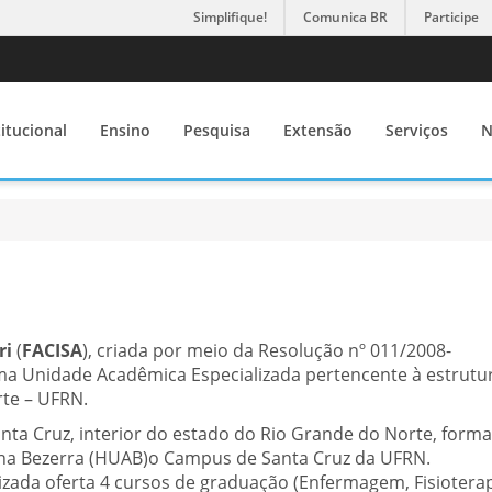
Simplifique!
Comunica BR
Participe
titucional
Ensino
Pesquisa
Extensão
Serviços
N
ri
(
FACISA
), criada por meio da Resolução nº 011/2008-
a Unidade Acadêmica Especializada pertencente à estrutu
rte – UFRN.
anta Cruz, interior do estado do Rio Grande do Norte, form
Ana Bezerra (HUAB)o Campus de Santa Cruz da UFRN.
zada oferta 4 cursos de graduação (Enfermagem, Fisioterap