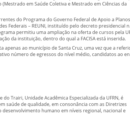
ão (Mestrado em Saúde Coletiva e Mestrado em Ciências da
orrentes do Programa do Governo Federal de Apoio a Plano
s Federais – REUNI, instituído pelo decreto presidencial n
programa permitiu uma ampliação na oferta de cursos pela U
ção da instituição, dentro do qual a FACISA está inserida.
rita apenas ao município de Santa Cruz, uma vez que a referi
ficativo número de egressos do nível médio, candidatos ao e
e do Trairi, Unidade Acadêmica Especializada da UFRN, é
em saúde de qualidade, em consonância com as Diretrizes
 o desenvolvimento humano em níveis regional, nacional e