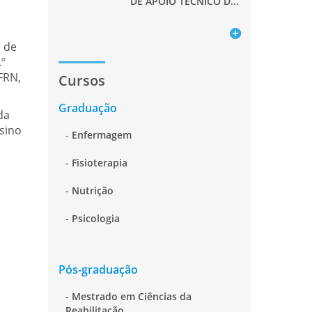
DE APOIO TÉCNICO D...
Saiba mais
s de
.º
FRN,
Cursos
Graduação
da
nsino
Enfermagem
Fisioterapia
Nutrição
Psicologia
Pós-graduação
Mestrado em Ciências da
Reabilitação