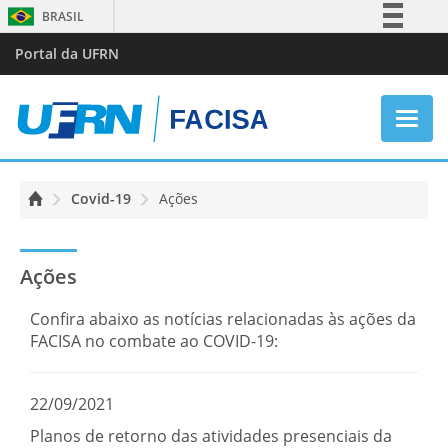
BRASIL
Simplifique!
Portal da UFRN
Comunica BR
Participe
Acesso à informação
Naveg
Legislação
Covid-19
Ações
Canais
Ações
Confira abaixo as notícias relacionadas às ações da
FACISA no combate ao COVID-19:
22/09/2021
Planos de retorno das atividades presenciais da