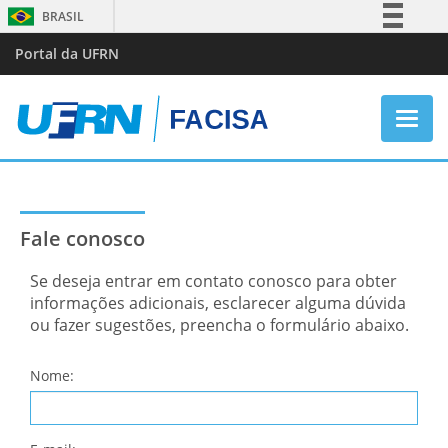
BRASIL
Simplifique!
Portal da UFRN
Comunica BR
Participe
Acesso à informação
Naveg
Legislação
Canais
Fale conosco
Se deseja entrar em contato conosco para obter
informações adicionais, esclarecer alguma dúvida
ou fazer sugestões, preencha o formulário abaixo.
Nome: